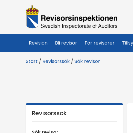
R
e
v
Revision
Bli revisor
För revisorer
Tills
i
Start
/
Revisorssök
/
Sök revisor
s
o
r
s
Revisorssök
i
Sök revisor