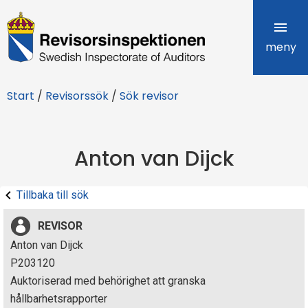
R
e
meny
v
Start
/
Revisorssök
/
Sök revisor
i
s
Anton van Dijck
o
r
Tillbaka till sök
s
REVISOR
i
Anton van Dijck
P203120
n
Auktoriserad med behörighet att granska
s
hållbarhetsrapporter