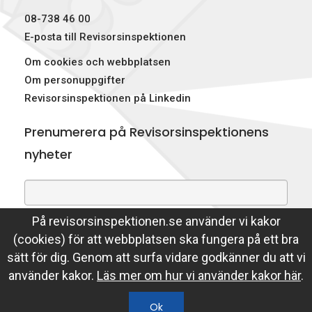
08-738 46 00
E-posta till Revisorsinspektionen
Om cookies och webbplatsen
Om personuppgifter
Revisorsinspektionen på Linkedin
Prenumerera på Revisorsinspektionens
nyheter
På revisorsinspektionen.se använder vi kakor
Genom att prenumerera på nyheter godkänner du att
(cookies) för att webbplatsen ska fungera på ett bra
Revisorsinspektionen lagrar din e-postadress.
sätt för dig. Genom att surfa vidare godkänner du att vi
Läs mer
använder kakor.
Läs mer om hur vi använder kakor här
.