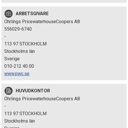
p
ARBETSGIVARE
e
Öhrlings PricewaterhouseCoopers AB
k
556029-6740
-
t
113 97 STOCKHOLM
i
Stockholms län
Sverige
o
010-212 40 00
n
www.pwc.se
e
HUVUDKONTOR
n
Öhrlings PricewaterhouseCoopers AB
-
113 97 STOCKHOLM
Stockholms län