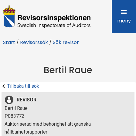
R
e
meny
v
Start
/
Revisorssök
/
Sök revisor
i
s
Bertil Raue
o
r
Tillbaka till sök
s
REVISOR
i
Bertil Raue
P083772
n
Auktoriserad med behörighet att granska
s
hållbarhetsrapporter