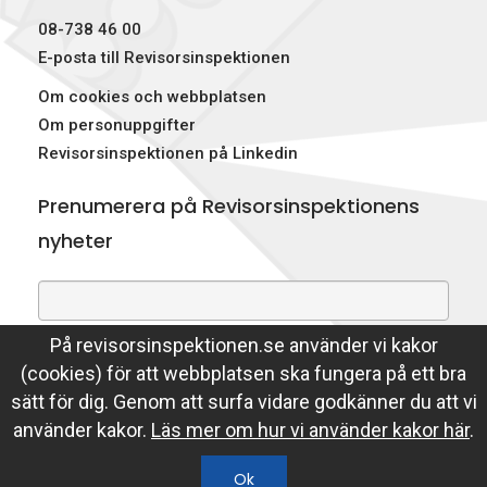
08-738 46 00
E-posta till Revisorsinspektionen
Om cookies och webbplatsen
Om personuppgifter
Revisorsinspektionen på Linkedin
Prenumerera på Revisorsinspektionens
nyheter
På revisorsinspektionen.se använder vi kakor
Genom att prenumerera på nyheter godkänner du att
(cookies) för att webbplatsen ska fungera på ett bra
Revisorsinspektionen lagrar din e-postadress.
sätt för dig. Genom att surfa vidare godkänner du att vi
Läs mer
använder kakor.
Läs mer om hur vi använder kakor här
.