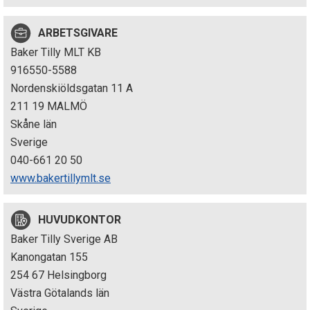
p
ARBETSGIVARE
e
Baker Tilly MLT KB
k
916550-5588
Nordenskiöldsgatan 11 A
t
211 19 MALMÖ
i
Skåne län
Sverige
o
040-661 20 50
n
www.bakertillymlt.se
e
HUVUDKONTOR
n
Baker Tilly Sverige AB
Kanongatan 155
254 67 Helsingborg
Västra Götalands län