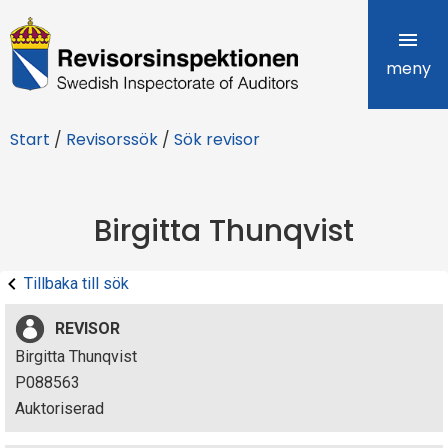
R
e
meny
v
Start
/
Revisorssök
/
Sök revisor
i
s
Birgitta Thunqvist
o
r
Tillbaka till sök
s
REVISOR
i
Birgitta Thunqvist
P088563
n
Auktoriserad
s