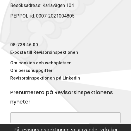
Besöksadress: Karlavägen 104
PEPPOL-id: 0007-2021004805
08-738 46 00
E-posta till Revisorsinspektionen
Om cookies och webbplatsen
Om personuppgifter
Revisorsinspektionen på Linkedin
Prenumerera på Revisorsinspektionens
nyheter
På revisorsinspektionen.se använder vi kakor
Genom att prenumerera på nyheter godkänner du att