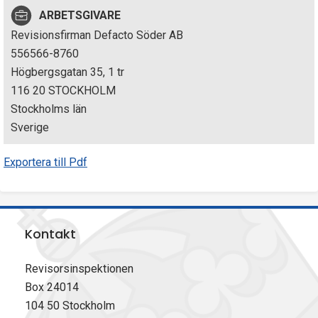
p
ARBETSGIVARE
Revisionsfirman Defacto Söder AB
e
556566-8760
k
Högbergsgatan 35, 1 tr
116 20 STOCKHOLM
t
Stockholms län
i
Sverige
o
Exportera till Pdf
n
e
Kontakt
n
Revisorsinspektionen
Box 24014
104 50 Stockholm