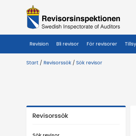
R
e
v
Revision
Bli revisor
För revisorer
Tills
i
Start
/
Revisorssök
/
Sök revisor
s
o
r
s
Revisorssök
i
Sök revisor