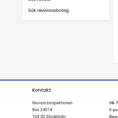
n
Sök revisionsbolag
s
p
e
k
t
i
Kontakt
o
Revisorsinspektionen
08-7
Box 24014
E-pos
n
104 50 Stockholm
Revi