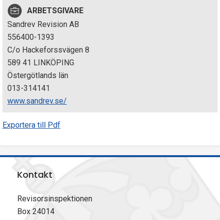
p
ARBETSGIVARE
Sandrev Revision AB
e
556400-1393
k
C/o Hackeforssvägen 8
589 41 LINKÖPING
t
Östergötlands län
i
013-314141
www.sandrev.se/
o
Exportera till Pdf
n
e
n
Kontakt
Revisorsinspektionen
Box 24014