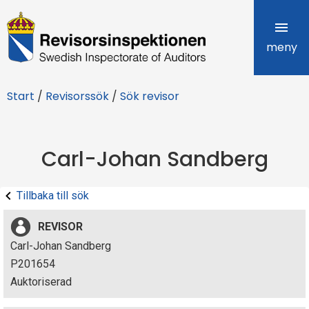
R
e
meny
v
Start
/
Revisorssök
/
Sök revisor
i
s
Carl-Johan Sandberg
o
r
Tillbaka till sök
s
REVISOR
i
Carl-Johan Sandberg
P201654
n
Auktoriserad
s