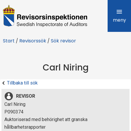
R
e
meny
v
Start
/
Revisorssök
/
Sök revisor
i
s
Carl Niring
o
r
Tillbaka till sök
s
REVISOR
i
Carl Niring
P090374
n
Auktoriserad med behörighet att granska
s
hållbarhetsrapporter