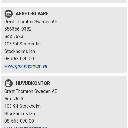
p
ARBETSGIVARE
e
Grant Thornton Sweden AB
k
556356-9382
Box 7623
t
103 94 Stockholm
i
Stockholms län
08-563 070 00
o
www.grantthornton.se
n
HUVUDKONTOR
e
Grant Thornton Sweden AB
n
Box 7623
103 94 Stockholm
Stockholms län
08-563 070 00