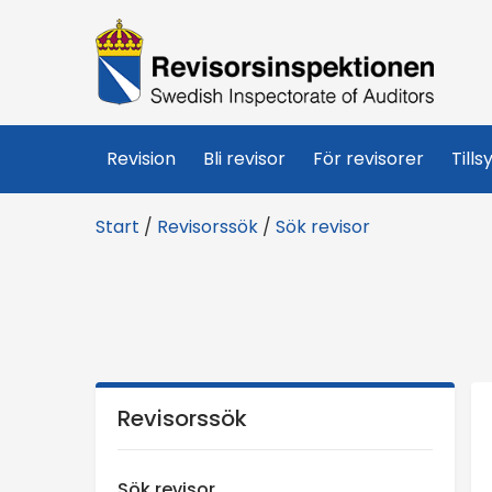
R
e
v
Revision
Bli revisor
För revisorer
Tills
i
Start
/
Revisorssök
/
Sök revisor
s
o
r
s
Revisorssök
i
Sök revisor