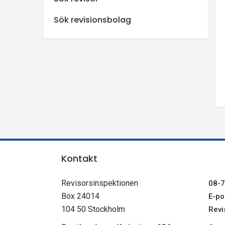
n
Sök revisionsbolag
s
p
e
k
t
Kontakt
i
Revisorsinspektionen
08-7
o
Box 24014
E-pos
104 50 Stockholm
Revi
n