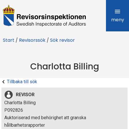
R
e
meny
v
Start
/
Revisorssök
/
Sök revisor
i
s
Charlotta Billing
o
r
Tillbaka till sök
s
REVISOR
i
Charlotta Billing
P092826
n
Auktoriserad med behörighet att granska
s
hållbarhetsrapporter