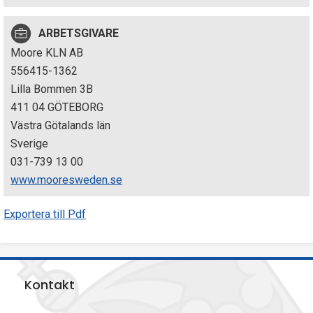
p
ARBETSGIVARE
e
Moore KLN AB
k
556415-1362
Lilla Bommen 3B
t
411 04 GÖTEBORG
i
Västra Götalands län
Sverige
o
031-739 13 00
n
www.mooresweden.se
e
Exportera till Pdf
n
Kontakt