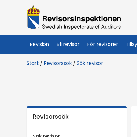
R
e
v
Revision
Bli revisor
För revisorer
Tills
i
Start
/
Revisorssök
/
Sök revisor
s
o
r
s
Revisorssök
i
Sök revisor