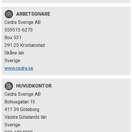
p
ARBETSGIVARE
e
Cedra Sverige AB
k
559513-6275
Box 531
t
291 25 Kristianstad
i
Skåne län
Sverige
o
www.cedra.se
n
HUVUDKONTOR
e
Cedra Sverige AB
n
Bohusgatan 15
411 39 Göteborg
Västra Götalands län
Sverige