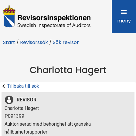
R
e
meny
v
Start
/
Revisorssök
/
Sök revisor
i
s
Charlotta Hagert
o
r
Tillbaka till sök
s
REVISOR
i
Charlotta Hagert
P091399
n
Auktoriserad med behörighet att granska
s
hållbarhetsrapporter