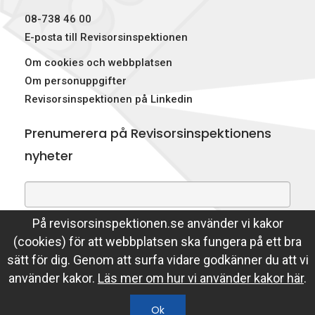
08-738 46 00
E-posta till Revisorsinspektionen
Om cookies och webbplatsen
Om personuppgifter
Revisorsinspektionen på Linkedin
Prenumerera på Revisorsinspektionens
nyheter
På revisorsinspektionen.se använder vi kakor
Genom att prenumerera på nyheter godkänner du att
(cookies) för att webbplatsen ska fungera på ett bra
Revisorsinspektionen lagrar din e-postadress.
sätt för dig. Genom att surfa vidare godkänner du att vi
Läs mer
använder kakor.
Läs mer om hur vi använder kakor här
.