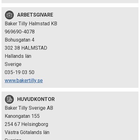
p
ARBETSGIVARE
e
Baker Tilly Halmstad KB
k
969690-4078
Bohusgatan 4
t
302 38 HALMSTAD
i
Hallands län
Sverige
o
035-19 03 50
n
www.bakertilly.se
e
HUVUDKONTOR
n
Baker Tilly Sverige AB
Kanongatan 155
254 67 Helsingborg
Västra Götalands län