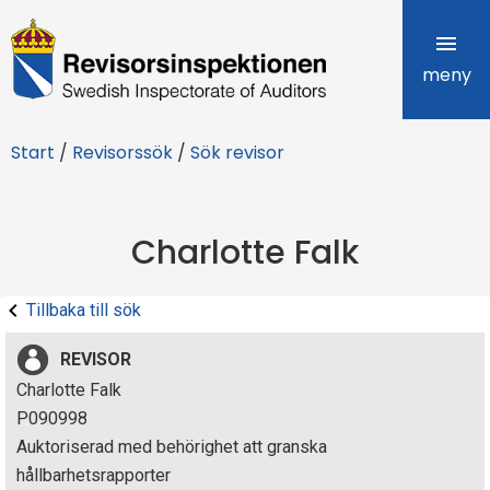
R
e
meny
v
Start
/
Revisorssök
/
Sök revisor
i
s
Charlotte Falk
o
r
Tillbaka till sök
s
REVISOR
i
Charlotte Falk
P090998
n
Auktoriserad med behörighet att granska
s
hållbarhetsrapporter