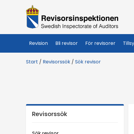
R
e
v
Revision
Bli revisor
För revisorer
Tills
i
Start
/
Revisorssök
/
Sök revisor
s
o
r
s
Revisorssök
i
Sök revisor