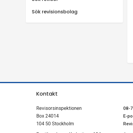
n
Sök revisionsbolag
s
p
e
k
t
Kontakt
i
Revisorsinspektionen
08-7
o
Box 24014
E-pos
104 50 Stockholm
Revi
n