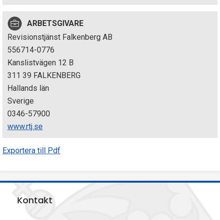
p
ARBETSGIVARE
e
Revisionstjänst Falkenberg AB
k
556714-0776
Kanslistvägen 12 B
t
311 39 FALKENBERG
i
Hallands län
Sverige
o
0346-57900
n
www.rtj.se
e
Exportera till Pdf
n
Kontakt