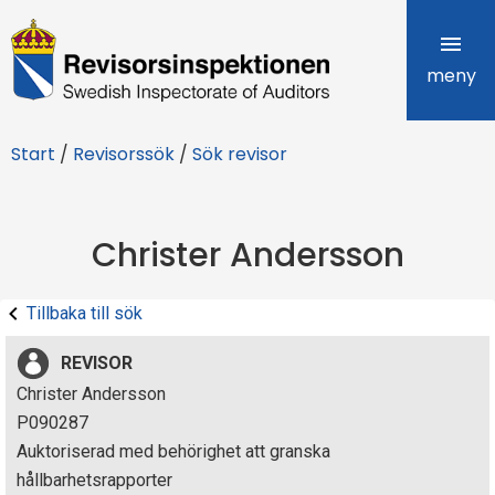
R
e
meny
v
Start
/
Revisorssök
/
Sök revisor
i
s
Christer Andersson
o
r
Tillbaka till sök
s
REVISOR
i
Christer Andersson
P090287
n
Auktoriserad med behörighet att granska
s
hållbarhetsrapporter