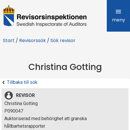
R
e
meny
v
Start
/
Revisorssök
/
Sök revisor
i
s
Christina Gotting
o
r
Tillbaka till sök
s
REVISOR
i
Christina Gotting
P090047
n
Auktoriserad med behörighet att granska
s
hållbarhetsrapporter