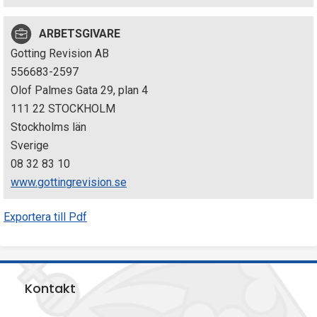
p
ARBETSGIVARE
e
Gotting Revision AB
k
556683-2597
Olof Palmes Gata 29, plan 4
t
111 22 STOCKHOLM
i
Stockholms län
Sverige
o
08 32 83 10
n
www.gottingrevision.se
e
Exportera till Pdf
n
Kontakt