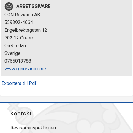
p
ARBETSGIVARE
CGN Revision AB
e
559392-4664
k
Engelbrektsgatan 12
702 12 Örebro
t
Örebro län
i
Sverige
0765013788
o
www.cgnrevision.se
n
Exportera till Pdf
e
n
Kontakt
Revisorsinspektionen