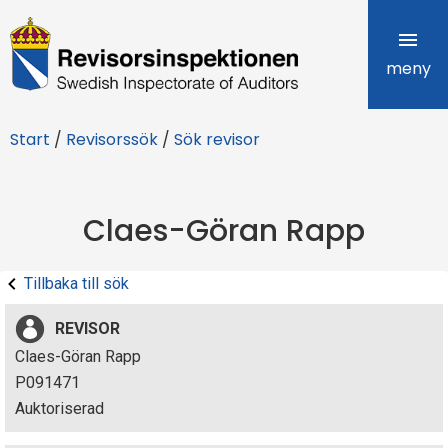
R
e
meny
v
Start
/
Revisorssök
/
Sök revisor
i
s
Claes-Göran Rapp
o
r
Tillbaka till sök
s
REVISOR
i
Claes-Göran Rapp
P091471
n
Auktoriserad
s