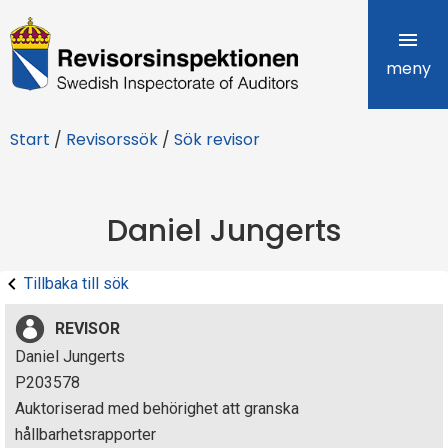
R
e
meny
v
Start
/
Revisorssök
/
Sök revisor
i
s
Daniel Jungerts
o
r
Tillbaka till sök
s
REVISOR
i
Daniel Jungerts
P203578
n
Auktoriserad med behörighet att granska
s
hållbarhetsrapporter