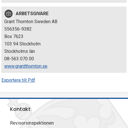
p
ARBETSGIVARE
e
Grant Thornton Sweden AB
k
556356-9382
Box 7623
t
103 94 Stockholm
i
Stockholms län
08-563 070 00
o
www.grantthornton.se
n
Exportera till Pdf
e
n
Kontakt
Revisorsinspektionen