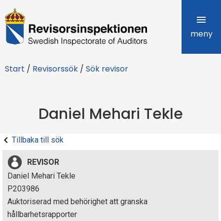
R
e
meny
v
Start
/
Revisorssök
/
Sök revisor
i
s
Daniel Mehari Tekle
o
r
Tillbaka till sök
s
REVISOR
i
Daniel Mehari Tekle
P203986
n
Auktoriserad med behörighet att granska
s
hållbarhetsrapporter