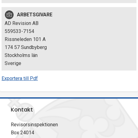
p
ARBETSGIVARE
e
AD Revision AB
k
559533-7154
Rissneleden 101 A
t
174 57 Sundbyberg
i
Stockholms län
Sverige
o
Exportera till Pdf
n
e
n
Kontakt
Revisorsinspektionen
Box 24014