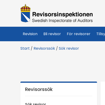
R
e
v
Revision
Bli revisor
För revisorer
Tills
i
Start
/
Revisorssök
/
Sök revisor
s
o
r
s
Revisorssök
i
Sök revisor