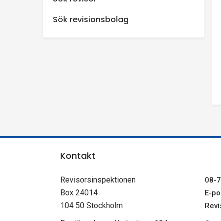
n
Sök revisionsbolag
s
p
e
k
t
Kontakt
i
Revisorsinspektionen
08-7
o
Box 24014
E-pos
104 50 Stockholm
Revi
n