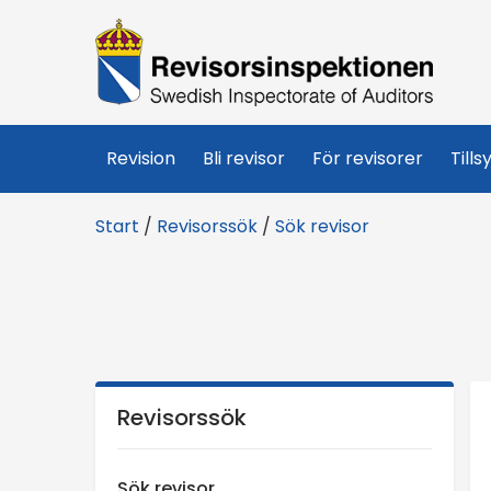
R
e
v
Revision
Bli revisor
För revisorer
Tills
i
Start
/
Revisorssök
/
Sök revisor
s
o
r
s
Revisorssök
i
Sök revisor