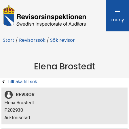
R
e
meny
v
Start
/
Revisorssök
/
Sök revisor
i
s
Elena Brostedt
o
r
Tillbaka till sök
s
REVISOR
i
Elena Brostedt
P202930
n
Auktoriserad
s