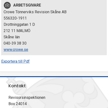
p
ARBETSGIVARE
Crowe Tönnerviks Revision Skåne AB
e
556320-1911
k
Drottninggatan 1 D
212 11 MALMÖ
t
Skåne län
i
040-39 38 30
www.crowe.se
o
Exportera till Pdf
n
e
n
Kontakt
Revisorsinspektionen
Box 24014