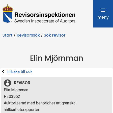
R
e
meny
v
Start
/
Revisorssök
/
Sök revisor
i
s
Elin Mjörnman
o
r
Tillbaka till sök
s
REVISOR
i
Elin Mjörnman
P203962
n
Auktoriserad med behörighet att granska
s
hållbarhetsrapporter