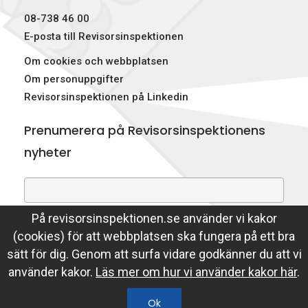
08-738 46 00
E-posta till Revisorsinspektionen
Om cookies och webbplatsen
Om personuppgifter
Revisorsinspektionen på Linkedin
Prenumerera på Revisorsinspektionens
nyheter
På revisorsinspektionen.se använder vi kakor
Genom att prenumerera på nyheter godkänner du att
(cookies) för att webbplatsen ska fungera på ett bra
Revisorsinspektionen lagrar din e-postadress.
sätt för dig. Genom att surfa vidare godkänner du att vi
Läs mer
använder kakor.
Läs mer om hur vi använder kakor här
.