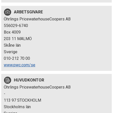
p
ARBETSGIVARE
e
Öhrlings PricewaterhouseCoopers AB
k
556029-6740
Box 4009
t
203 11 MALMÖ
i
Skåne län
Sverige
o
010-212 70 00
n
www.pwc.com/se
e
HUVUDKONTOR
n
Öhrlings PricewaterhouseCoopers AB
-
113 97 STOCKHOLM
Stockholms län