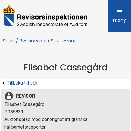
R
e
meny
v
Start
/
Revisorssök
/
Sök revisor
i
s
Elisabet Cassegård
o
r
Tillbaka till sök
s
REVISOR
i
Elisabet Cassegård
P086831
n
Auktoriserad med behörighet att granska
s
hållbarhetsrapporter