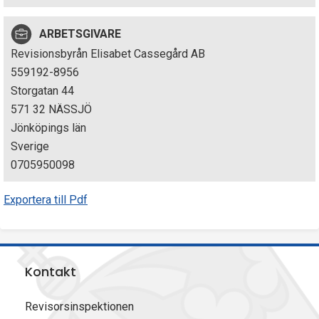
p
ARBETSGIVARE
e
Revisionsbyrån Elisabet Cassegård AB
k
559192-8956
Storgatan 44
t
571 32 NÄSSJÖ
i
Jönköpings län
Sverige
o
0705950098
n
Exportera till Pdf
e
n
Kontakt
Revisorsinspektionen