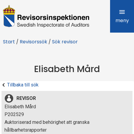
R
e
meny
v
Start
/
Revisorssök
/
Sök revisor
i
s
Elisabeth Mård
o
r
Tillbaka till sök
s
REVISOR
i
Elisabeth Mård
P202529
n
Auktoriserad med behörighet att granska
s
hållbarhetsrapporter