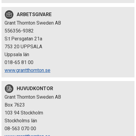
p
ARBETSGIVARE
e
Grant Thornton Sweden AB
k
556356-9382
S:t Persgatan 21a
t
753 20 UPPSALA
i
Uppsala län
018-65 81 00
o
www.grantthornton.se
n
HUVUDKONTOR
e
Grant Thornton Sweden AB
n
Box 7623
103 94 Stockholm
Stockholms län
08-563 070 00