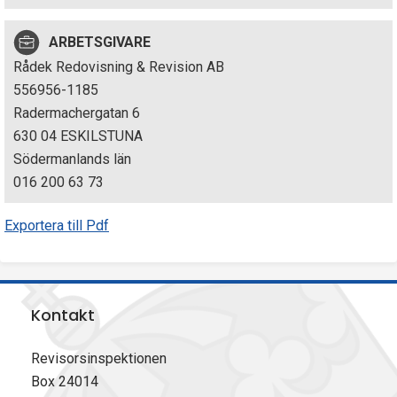
p
ARBETSGIVARE
e
Rådek Redovisning & Revision AB
k
556956-1185
Radermachergatan 6
t
630 04 ESKILSTUNA
i
Södermanlands län
016 200 63 73
o
Exportera till Pdf
n
e
n
Kontakt
Revisorsinspektionen
Box 24014