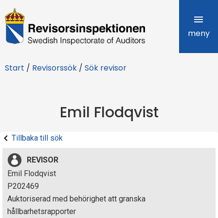
R
e
meny
v
Start
/
Revisorssök
/
Sök revisor
i
s
Emil Flodqvist
o
r
Tillbaka till sök
s
REVISOR
i
Emil Flodqvist
P202469
n
Auktoriserad med behörighet att granska
s
hållbarhetsrapporter