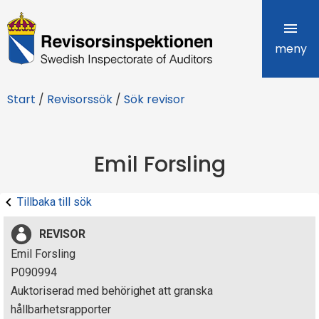
R
e
meny
v
Start
/
Revisorssök
/
Sök revisor
i
s
Emil Forsling
o
r
Tillbaka till sök
s
REVISOR
i
Emil Forsling
P090994
n
Auktoriserad med behörighet att granska
s
hållbarhetsrapporter