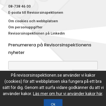
08-738 46 00
E-posta till Revisorsinspektionen
Om cookies och webbplatsen
Om personuppgifter
Revisorsinspektionen på Linkedin
Prenumerera på Revisorsinspektionens
nyheter
På revisorsinspektionen.se använder vi kakor
Genom att prenumerera på nyheter godkänner du att
(cookies) för att webbplatsen ska fungera på ett bra
Revisorsinspektionen lagrar din e-postadress.
sätt för dig. Genom att surfa vidare godkänner du att vi
Läs mer
använder kakor.
Läs mer om hur vi använder kakor här
.