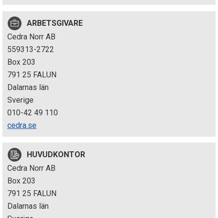
p
ARBETSGIVARE
e
Cedra Norr AB
k
559313-2722
Box 203
t
791 25 FALUN
i
Dalarnas län
Sverige
o
010-42 49 110
n
cedra.se
e
HUVUDKONTOR
n
Cedra Norr AB
Box 203
791 25 FALUN
Dalarnas län