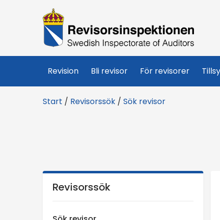
R
e
v
Revision
Bli revisor
För revisorer
Tills
i
Start
/
Revisorssök
/
Sök revisor
s
o
r
s
Revisorssök
i
Sök revisor