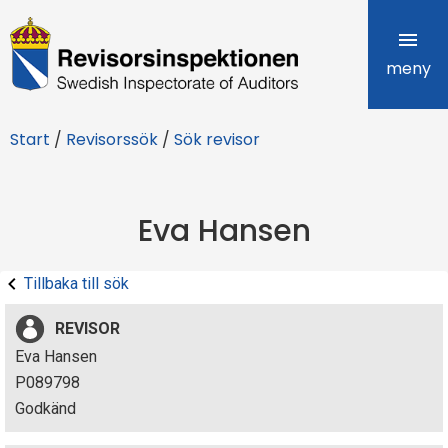
R
e
meny
v
Start
/
Revisorssök
/
Sök revisor
i
s
Eva Hansen
o
r
Tillbaka till sök
s
REVISOR
i
Eva Hansen
P089798
n
Godkänd
s