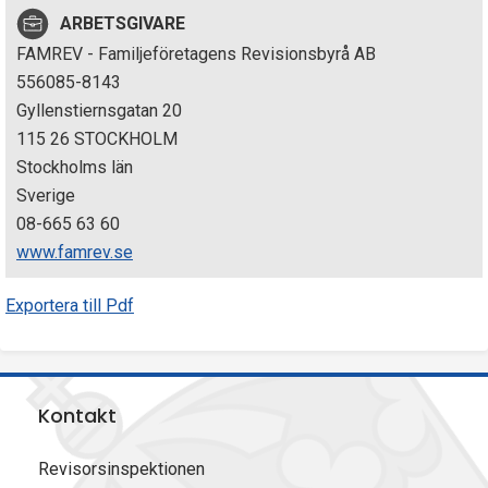
p
ARBETSGIVARE
FAMREV - Familjeföretagens Revisionsbyrå AB
e
556085-8143
k
Gyllenstiernsgatan 20
115 26 STOCKHOLM
t
Stockholms län
i
Sverige
08-665 63 60
o
www.famrev.se
n
Exportera till Pdf
e
n
Kontakt
Revisorsinspektionen