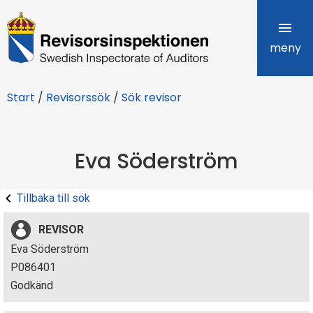
R
e
meny
v
Start
/
Revisorssök
/
Sök revisor
i
s
Eva Söderström
o
r
Tillbaka till sök
s
REVISOR
i
Eva Söderström
P086401
n
Godkänd
s