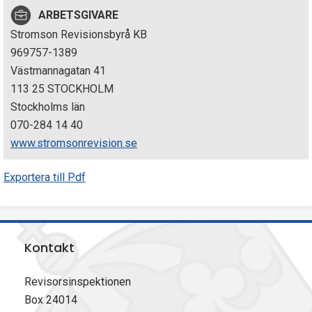
p
ARBETSGIVARE
Stromson Revisionsbyrå KB
e
969757-1389
k
Västmannagatan 41
113 25 STOCKHOLM
t
Stockholms län
i
070-284 14 40
www.stromsonrevision.se
o
Exportera till Pdf
n
e
n
Kontakt
Revisorsinspektionen
Box 24014