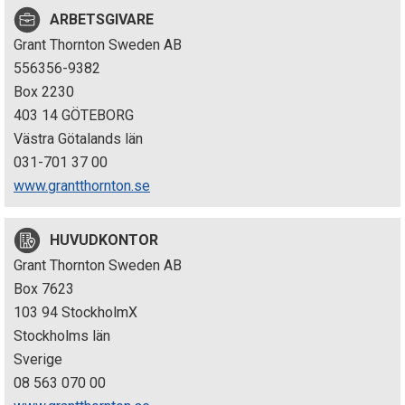
p
ARBETSGIVARE
Grant Thornton Sweden AB
e
556356-9382
k
Box 2230
403 14 GÖTEBORG
t
Västra Götalands län
i
031-701 37 00
www.grantthornton.se
o
n
HUVUDKONTOR
Grant Thornton Sweden AB
e
Box 7623
n
103 94 StockholmX
Stockholms län
Sverige
08 563 070 00