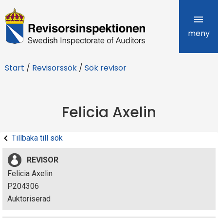
R
e
meny
v
Start
/
Revisorssök
/
Sök revisor
i
s
Felicia Axelin
o
r
Tillbaka till sök
s
REVISOR
i
Felicia Axelin
P204306
n
Auktoriserad
s