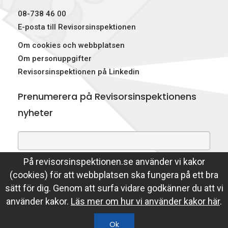
08-738 46 00
E-posta till Revisorsinspektionen
Om cookies och webbplatsen
Om personuppgifter
Revisorsinspektionen på Linkedin
Prenumerera på Revisorsinspektionens
nyheter
På revisorsinspektionen.se använder vi kakor
Genom att prenumerera på nyheter godkänner du att
(cookies) för att webbplatsen ska fungera på ett bra
Revisorsinspektionen lagrar din e-postadress.
sätt för dig. Genom att surfa vidare godkänner du att vi
Läs mer
använder kakor.
Läs mer om hur vi använder kakor här
.