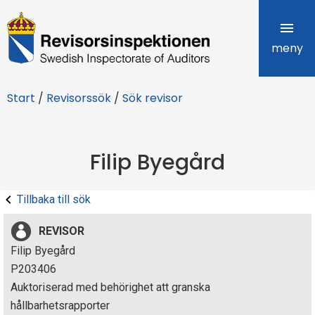
R
e
meny
v
Start
/
Revisorssök
/
Sök revisor
i
s
Filip Byegård
o
r
Tillbaka till sök
s
REVISOR
i
Filip Byegård
P203406
n
Auktoriserad med behörighet att granska
s
hållbarhetsrapporter