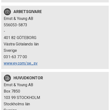
p
ARBETSGIVARE
e
Ernst & Young AB
k
556053-5873
-
t
401 82 GÖTEBORG
i
Västra Götalands län
Sverige
o
031-63 77 00
n
www.ey.com/se_sv
e
HUVUDKONTOR
n
Ernst & Young AB
Box 7850
103 99 STOCKHOLM
Stockholms län