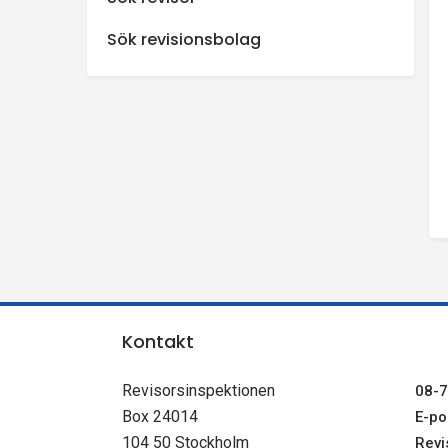
n
Sök revisionsbolag
s
p
e
k
t
i
Kontakt
o
Revisorsinspektionen
08-7
Box 24014
E-pos
n
104 50 Stockholm
Revi