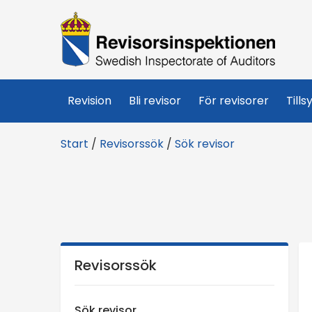
R
e
v
Revision
Bli revisor
För revisorer
Tills
i
Start
/
Revisorssök
/
Sök revisor
s
o
r
s
Revisorssök
i
Sök revisor