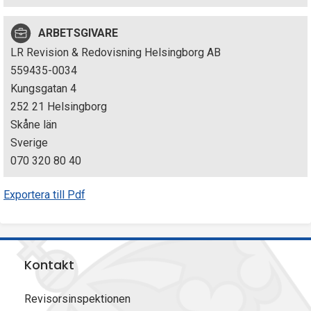
p
ARBETSGIVARE
e
LR Revision & Redovisning Helsingborg AB
k
559435-0034
Kungsgatan 4
t
252 21 Helsingborg
i
Skåne län
Sverige
o
070 320 80 40
n
Exportera till Pdf
e
n
Kontakt
Revisorsinspektionen