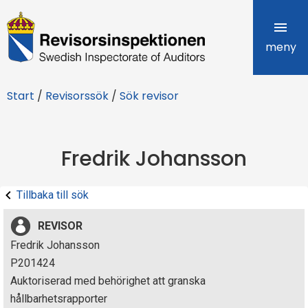
R
e
meny
v
Start
/
Revisorssök
/
Sök revisor
i
s
Fredrik Johansson
o
r
Tillbaka till sök
s
REVISOR
i
Fredrik Johansson
P201424
n
Auktoriserad med behörighet att granska
s
hållbarhetsrapporter