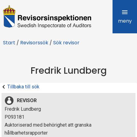
R
e
meny
v
Start
/
Revisorssök
/
Sök revisor
i
s
Fredrik Lundberg
o
r
Tillbaka till sök
s
REVISOR
i
Fredrik Lundberg
P093181
n
Auktoriserad med behörighet att granska
s
hållbarhetsrapporter