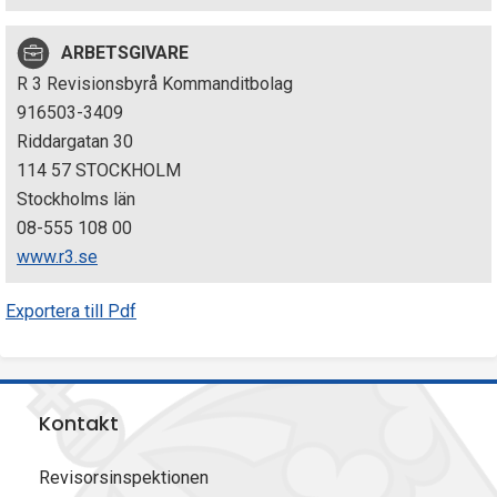
p
ARBETSGIVARE
e
R 3 Revisionsbyrå Kommanditbolag
k
916503-3409
Riddargatan 30
t
114 57 STOCKHOLM
i
Stockholms län
08-555 108 00
o
www.r3.se
n
Exportera till Pdf
e
n
Kontakt
Revisorsinspektionen