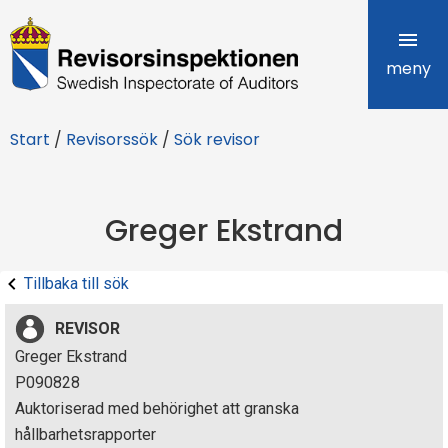
R
e
meny
v
Start
/
Revisorssök
/
Sök revisor
i
s
Greger Ekstrand
o
r
Tillbaka till sök
s
REVISOR
i
Greger Ekstrand
P090828
n
Auktoriserad med behörighet att granska
s
hållbarhetsrapporter