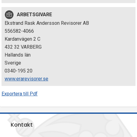
p
ARBETSGIVARE
e
Ekstrand Rask Andersson Revisorer AB
k
556582-4066
Kardanvägen 2 C
t
432 32 VARBERG
i
Hallands län
Sverige
o
0340-195 20
n
www.erarevisorer.se
e
Exportera till Pdf
n
Kontakt