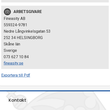
p
ARBETSGIVARE
e
Fineasity AB
k
559324-9781
Nedre Långvinkelsgatan 53
t
252 34 HELSINGBORG
i
Skåne län
Sverige
o
073 627 10 84
n
fineasity.se
e
Exportera till Pdf
n
Kontakt