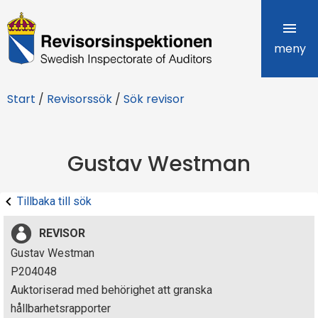
R
e
meny
v
Start
/
Revisorssök
/
Sök revisor
i
s
Gustav Westman
o
r
Tillbaka till sök
s
REVISOR
i
Gustav Westman
P204048
n
Auktoriserad med behörighet att granska
s
hållbarhetsrapporter