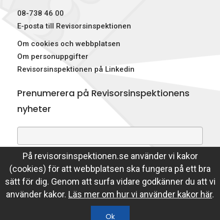
08-738 46 00
E-posta till Revisorsinspektionen
Om cookies och webbplatsen
Om personuppgifter
Revisorsinspektionen på Linkedin
Prenumerera på Revisorsinspektionens
nyheter
På revisorsinspektionen.se använder vi kakor
Genom att prenumerera på nyheter godkänner du att
(cookies) för att webbplatsen ska fungera på ett bra
Revisorsinspektionen lagrar din e-postadress.
sätt för dig. Genom att surfa vidare godkänner du att vi
Läs mer
använder kakor.
Läs mer om hur vi använder kakor här
.