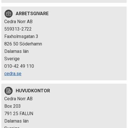
p
ARBETSGIVARE
e
Cedra Norr AB
k
559313-2722
Faxholmsgatan 3
t
826 50 Söderhamn
i
Dalarnas län
Sverige
o
010-42 49 110
n
cedra.se
e
HUVUDKONTOR
n
Cedra Norr AB
Box 203
791 25 FALUN
Dalarnas län