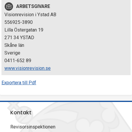
p
ARBETSGIVARE
Visionrevision i Ystad AB
e
556925-3890
k
Lilla Östergatan 19
271 34 YSTAD
t
Skåne län
i
Sverige
0411-652 89
o
www.visionrevision.se
n
Exportera till Pdf
e
n
Kontakt
Revisorsinspektionen