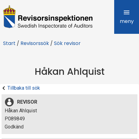
R
e
meny
v
Start
/
Revisorssök
/
Sök revisor
i
s
Håkan Ahlquist
o
r
Tillbaka till sök
s
REVISOR
i
Håkan Ahlquist
P089849
n
Godkänd
s