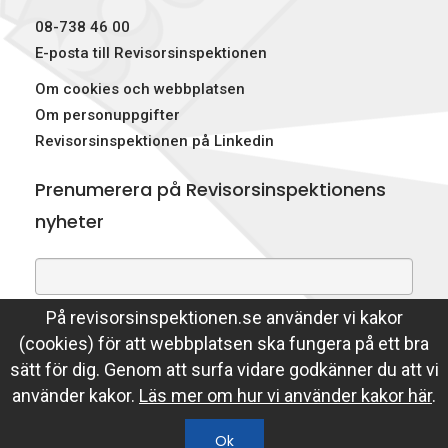
08-738 46 00
E-posta till Revisorsinspektionen
Om cookies och webbplatsen
Om personuppgifter
Revisorsinspektionen på Linkedin
Prenumerera på Revisorsinspektionens
nyheter
På revisorsinspektionen.se använder vi kakor
Genom att prenumerera på nyheter godkänner du att
(cookies) för att webbplatsen ska fungera på ett bra
Revisorsinspektionen lagrar din e-postadress.
sätt för dig. Genom att surfa vidare godkänner du att vi
Läs mer
använder kakor.
Läs mer om hur vi använder kakor här
.