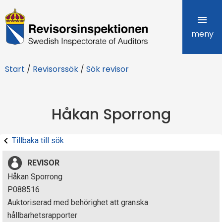
R
e
meny
v
Start
/
Revisorssök
/
Sök revisor
i
s
Håkan Sporrong
o
r
Tillbaka till sök
s
REVISOR
i
Håkan Sporrong
P088516
n
Auktoriserad med behörighet att granska
s
hållbarhetsrapporter