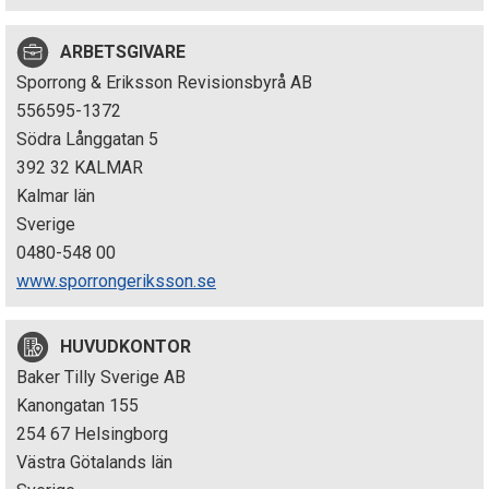
p
ARBETSGIVARE
e
Sporrong & Eriksson Revisionsbyrå AB
k
556595-1372
Södra Långgatan 5
t
392 32 KALMAR
i
Kalmar län
Sverige
o
0480-548 00
n
www.sporrongeriksson.se
e
HUVUDKONTOR
n
Baker Tilly Sverige AB
Kanongatan 155
254 67 Helsingborg
Västra Götalands län