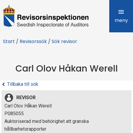
R
e
meny
v
Start
/
Revisorssök
/
Sök revisor
i
s
Carl Olov Håkan Werell
o
r
Tillbaka till sök
s
REVISOR
i
Carl Olov Håkan Werell
P085055
n
Auktoriserad med behörighet att granska
s
hållbarhetsrapporter