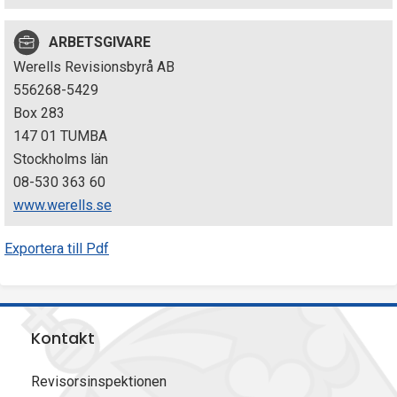
p
ARBETSGIVARE
e
Werells Revisionsbyrå AB
k
556268-5429
Box 283
t
147 01 TUMBA
i
Stockholms län
08-530 363 60
o
www.werells.se
n
Exportera till Pdf
e
n
Kontakt
Revisorsinspektionen