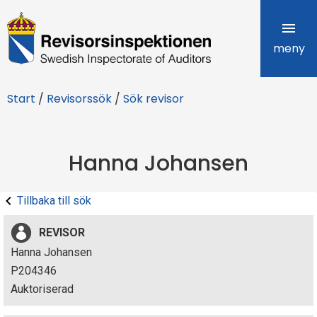
R
e
meny
v
Start
/
Revisorssök
/
Sök revisor
i
s
Hanna Johansen
o
r
Tillbaka till sök
s
REVISOR
i
Hanna Johansen
P204346
n
Auktoriserad
s