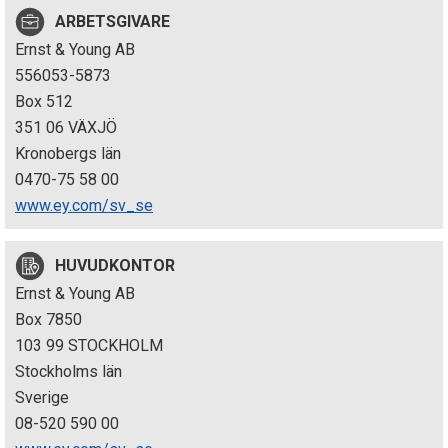
p
ARBETSGIVARE
Ernst & Young AB
e
556053-5873
k
Box 512
351 06 VÄXJÖ
t
Kronobergs län
i
0470-75 58 00
www.ey.com/sv_se
o
n
HUVUDKONTOR
Ernst & Young AB
e
Box 7850
n
103 99 STOCKHOLM
Stockholms län
Sverige
08-520 590 00