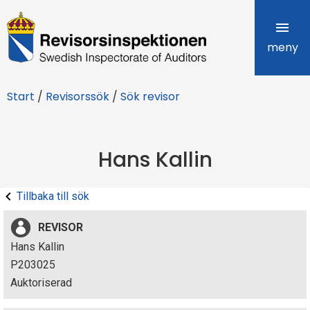
R
e
meny
v
Start
/
Revisorssök
/
Sök revisor
i
s
Hans Kallin
o
r
Tillbaka till sök
s
REVISOR
i
Hans Kallin
P203025
n
Auktoriserad
s