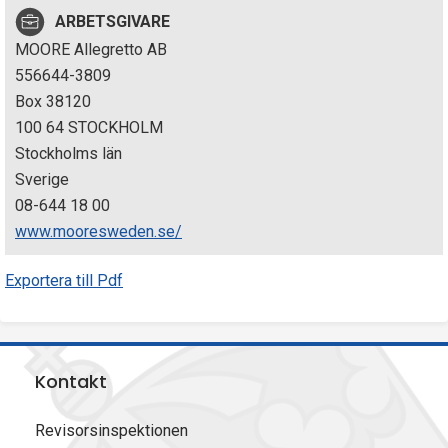
p
ARBETSGIVARE
MOORE Allegretto AB
e
556644-3809
k
Box 38120
100 64 STOCKHOLM
t
Stockholms län
i
Sverige
08-644 18 00
o
www.mooresweden.se/
n
Exportera till Pdf
e
n
Kontakt
Revisorsinspektionen