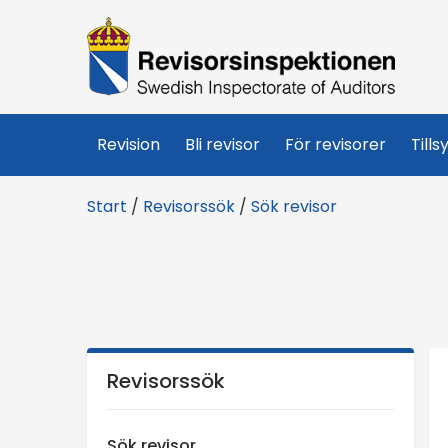
R
e
v
Revision
Bli revisor
För revisorer
Tills
i
Start
/
Revisorssök
/
Sök revisor
s
o
r
s
Revisorssök
i
Sök revisor