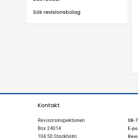
n
Sök revisionsbolag
s
p
e
k
t
i
Kontakt
o
Revisorsinspektionen
08-7
Box 24014
E-pos
n
104 50 Stockholm
Revi