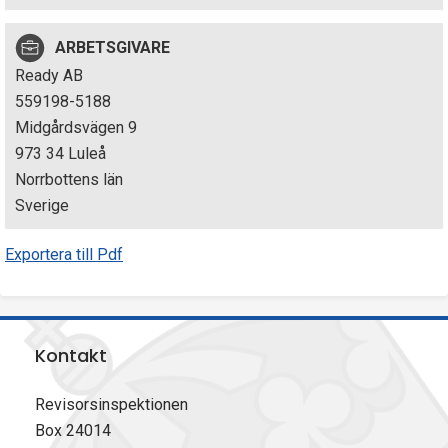
p
ARBETSGIVARE
e
Ready AB
k
559198-5188
Midgårdsvägen 9
t
973 34 Luleå
i
Norrbottens län
Sverige
o
Exportera till Pdf
n
e
n
Kontakt
Revisorsinspektionen
Box 24014