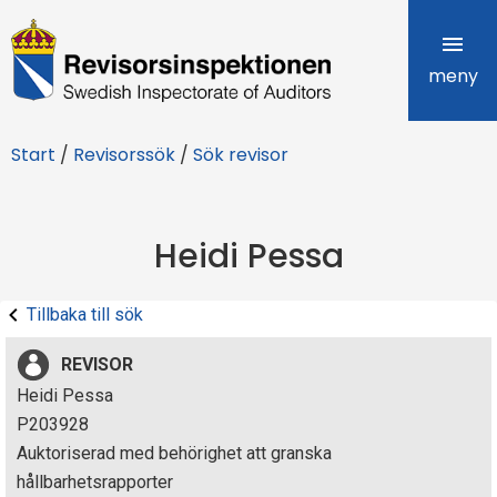
R
e
meny
v
Start
/
Revisorssök
/
Sök revisor
i
s
Heidi Pessa
o
r
Tillbaka till sök
s
REVISOR
i
Heidi Pessa
P203928
n
Auktoriserad med behörighet att granska
s
hållbarhetsrapporter