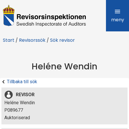
R
e
meny
v
Start
/
Revisorssök
/
Sök revisor
i
s
Heléne Wendin
o
r
Tillbaka till sök
s
REVISOR
i
Heléne Wendin
P089677
n
Auktoriserad
s