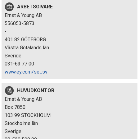
p
ARBETSGIVARE
Ernst & Young AB
e
556053-5873
k
-
401 82 GÖTEBORG
t
Västra Götalands län
i
Sverige
031-63 77 00
o
www.ey.com/se_sv
n
HUVUDKONTOR
e
Ernst & Young AB
n
Box 7850
103 99 STOCKHOLM
Stockholms län
Sverige