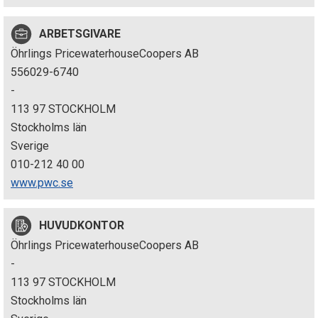
p
ARBETSGIVARE
e
Öhrlings PricewaterhouseCoopers AB
k
556029-6740
-
t
113 97 STOCKHOLM
i
Stockholms län
Sverige
o
010-212 40 00
n
www.pwc.se
e
HUVUDKONTOR
n
Öhrlings PricewaterhouseCoopers AB
-
113 97 STOCKHOLM
Stockholms län