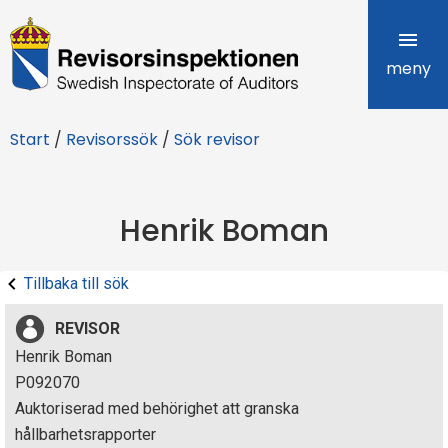
R
e
meny
v
Start
/
Revisorssök
/
Sök revisor
i
s
Henrik Boman
o
r
Tillbaka till sök
s
REVISOR
i
Henrik Boman
P092070
n
Auktoriserad med behörighet att granska
s
hållbarhetsrapporter