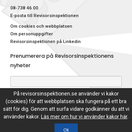
08-738 46 00
E-posta till Revisorsinspektionen
Om cookies och webbplatsen
Om personuppgifter
Revisorsinspektionen på Linkedin
Prenumerera på Revisorsinspektionens
nyheter
På revisorsinspektionen.se använder vi kakor
Genom att prenumerera på nyheter godkänner du att
(cookies) för att webbplatsen ska fungera på ett bra
Revisorsinspektionen lagrar din e-postadress.
sätt för dig. Genom att surfa vidare godkänner du att vi
Läs mer
använder kakor.
Läs mer om hur vi använder kakor här
.