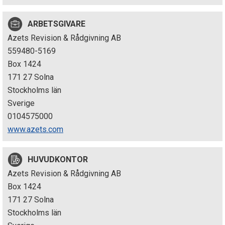
p
ARBETSGIVARE
e
Azets Revision & Rådgivning AB
k
559480-5169
Box 1424
t
171 27 Solna
i
Stockholms län
Sverige
o
0104575000
n
www.azets.com
e
HUVUDKONTOR
n
Azets Revision & Rådgivning AB
Box 1424
171 27 Solna
Stockholms län