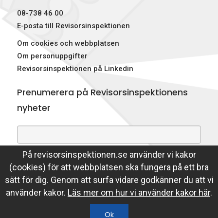
08-738 46 00
E-posta till Revisorsinspektionen
Om cookies och webbplatsen
Om personuppgifter
Revisorsinspektionen på Linkedin
Prenumerera på Revisorsinspektionens
nyheter
På revisorsinspektionen.se använder vi kakor
Genom att prenumerera på nyheter godkänner du att
(cookies) för att webbplatsen ska fungera på ett bra
Revisorsinspektionen lagrar din e-postadress.
sätt för dig. Genom att surfa vidare godkänner du att vi
Läs mer
använder kakor.
Läs mer om hur vi använder kakor här
.