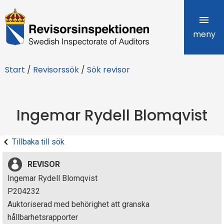
R
e
meny
v
Start
/
Revisorssök
/
Sök revisor
i
s
Ingemar Rydell Blomqvist
o
r
Tillbaka till sök
s
REVISOR
i
Ingemar Rydell Blomqvist
P204232
n
Auktoriserad med behörighet att granska
s
hållbarhetsrapporter