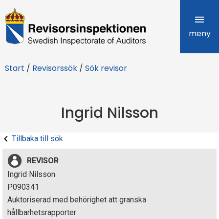
R
e
meny
v
Start
/
Revisorssök
/
Sök revisor
i
s
Ingrid Nilsson
o
r
Tillbaka till sök
s
REVISOR
i
Ingrid Nilsson
P090341
n
Auktoriserad med behörighet att granska
s
hållbarhetsrapporter