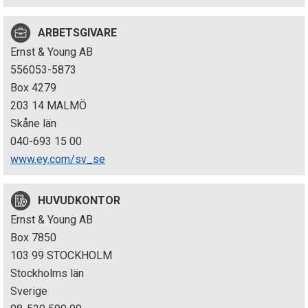
p
ARBETSGIVARE
e
Ernst & Young AB
k
556053-5873
Box 4279
t
203 14 MALMÖ
i
Skåne län
040-693 15 00
o
www.ey.com/sv_se
n
HUVUDKONTOR
e
Ernst & Young AB
n
Box 7850
103 99 STOCKHOLM
Stockholms län
Sverige