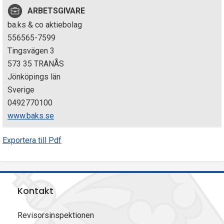
p
ARBETSGIVARE
ba.ks & co aktiebolag
e
556565-7599
k
Tingsvägen 3
573 35 TRANÅS
t
Jönköpings län
i
Sverige
0492770100
o
www.baks.se
n
Exportera till Pdf
e
n
Kontakt
Revisorsinspektionen