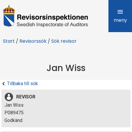
R
e
meny
v
Start
/
Revisorssök
/
Sök revisor
i
s
Jan Wiss
o
r
Tillbaka till sök
s
REVISOR
i
Jan Wiss
P089475
n
Godkänd
s