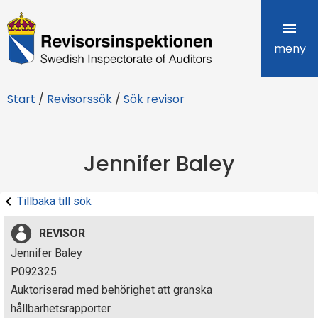
R
e
meny
v
Start
/
Revisorssök
/
Sök revisor
i
s
Jennifer Baley
o
r
Tillbaka till sök
s
REVISOR
i
Jennifer Baley
P092325
n
Auktoriserad med behörighet att granska
s
hållbarhetsrapporter