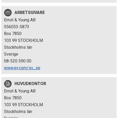
p
ARBETSGIVARE
e
Ernst & Young AB
k
556053-5873
Box 7850
t
103 99 STOCKHOLM
i
Stockholms län
Sverige
o
08-520 590 00
n
www.ey.com/sv_se
e
HUVUDKONTOR
n
Ernst & Young AB
Box 7850
103 99 STOCKHOLM
Stockholms län