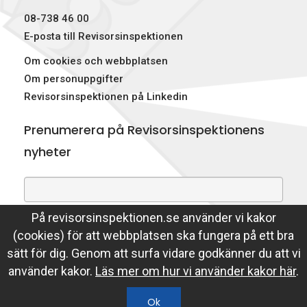
08-738 46 00
E-posta till Revisorsinspektionen
Om cookies och webbplatsen
Om personuppgifter
Revisorsinspektionen på Linkedin
Prenumerera på Revisorsinspektionens
nyheter
På revisorsinspektionen.se använder vi kakor
Genom att prenumerera på nyheter godkänner du att
(cookies) för att webbplatsen ska fungera på ett bra
Revisorsinspektionen lagrar din e-postadress.
sätt för dig. Genom att surfa vidare godkänner du att vi
Läs mer
använder kakor.
Läs mer om hur vi använder kakor här
.